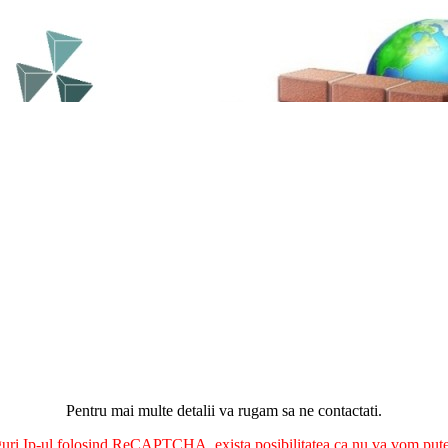
Pentru mai multe detalii va rugam sa ne contactati.
nguri Ip-ul folosind ReCAPTCHA, exista posibilitatea ca nu va vom putea 